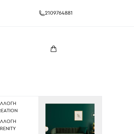
2109764881
ΥΛΛΟΓΉ
REATION
ΥΛΛΟΓΉ
RENITY