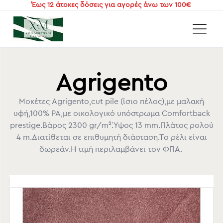
Έως 12 άτοκες δόσεις για αγορές άνω των 100€
Αρχική
/
Χαλιά και Μοκέτες με το μέτρο
/
Μοκέτες Βιοκαρπέτ
/
Agrigento
Agrigento
Μοκέτες Agrigento,cut pile (ίσιο πέλος),με μαλακή
υφή,100% PA,με οικολογικό υπόστρωμα Comfortback
prestige.Βάρος 2300 gr/m².Ύψος 13 mm.Πλάτος ρολού
4 m.Διατίθεται σε επιθυμητή διάσταση.Το ρέλι είναι
δωρεάν.Η τιμή περιλαμβάνει τον ΦΠΑ.