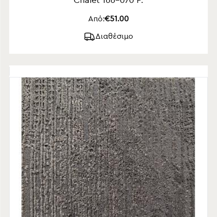
Chalet 166-070 F.
Από:
€51.00
Διαθέσιμο