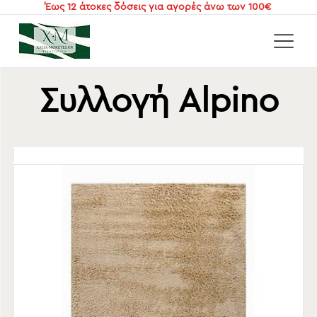
Έως 12 άτοκες δόσεις για αγορές άνω των 100€
Αρχική
/
Χαλιά
/
Χαλιά Living
/
Συλλογή Alpino
Συλλογή Alpino